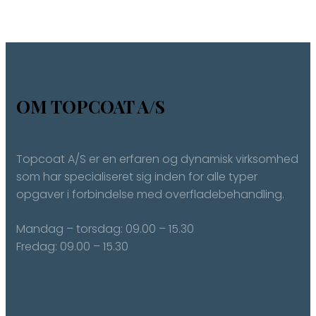
OM TOPCOAT A/S
Topcoat A/S er en erfaren og dynamisk virksomhed
som har specialiseret sig inden for alle typer
opgaver i forbindelse med overfladebehandling.
Mandag – torsdag: ​09.00 – 15.30
Fredag: ​09.00 – 15.30