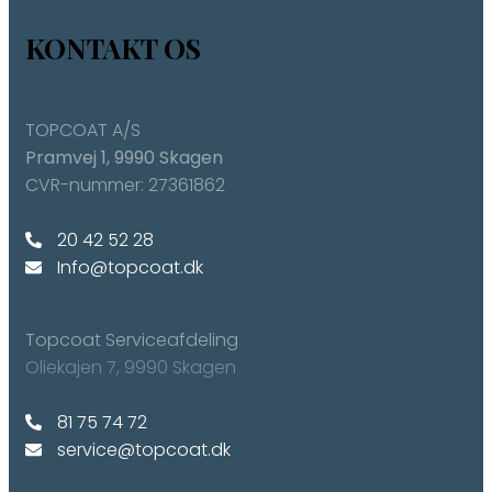
KONTAKT OS
TOPCOAT A/S
​Pramvej 1, ​9990 Skagen
CVR-nummer: 27361862
20 42 52 28
Info@topcoat.dk
Topcoat Serviceafdeling
​Oliekajen 7, ​9990 Skagen​
​81 75 74 72
service@topcoat.dk