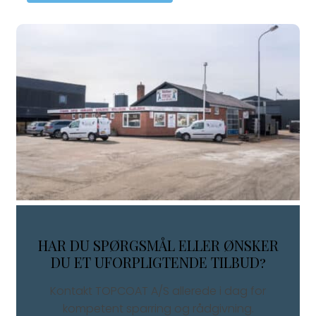
HAR DU SPØRGSMÅL ELLER ØNSKER
DU ET UFORPLIGTENDE TILBUD?
Kontakt TOPCOAT A/S allerede i dag for
kompetent sparring og rådgivning.