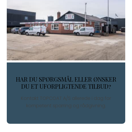
HAR DU SPØRGSMÅL ELLER ØNSKER
DU ET UFORPLIGTENDE TILBUD?
Kontakt TOPCOAT A/S allerede i dag for
kompetent sparring og rådgivning.