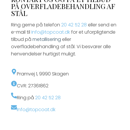
PÅ OVERFLADEBEHANDLING AF
STÅL
Ring gerne på telefon
20 42 52 28
eller send en
e-mail til
Info@topcoat.dk
for et uforpligtende
tilbud på
metallisering
eller
overfladebehandling af stål. Vi besvarer alle
henvendelser hurtigst muligt.
​Pramvej 1, ​9990 Skagen
CVR: 27361862
Ring på
20 42 52 28
Info@topcoat.dk