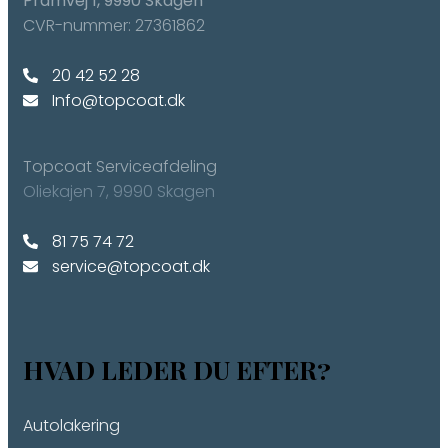
​Pramvej 1, ​9990 Skagen
CVR-nummer: 27361862
20 42 52 28
Info@topcoat.dk
Topcoat Serviceafdeling
​Oliekajen 7, ​9990 Skagen​
​81 75 74 72
service@topcoat.dk
HVAD LEDER DU EFTER?
Autolakering