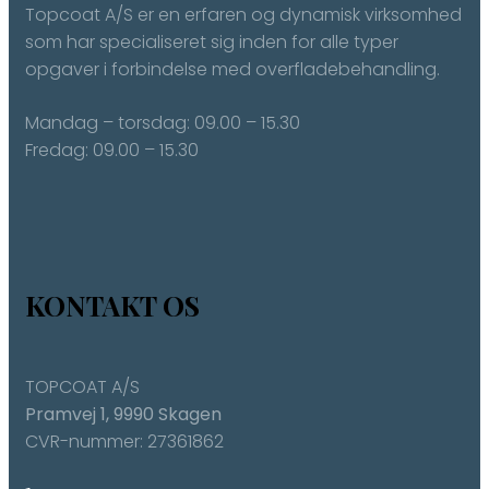
Topcoat A/S er en erfaren og dynamisk virksomhed
som har specialiseret sig inden for alle typer
opgaver i forbindelse med overfladebehandling.
Mandag – torsdag: ​09.00 – 15.30
Fredag: ​09.00 – 15.30
KONTAKT OS
TOPCOAT A/S
​Pramvej 1, ​9990 Skagen
CVR-nummer: 27361862