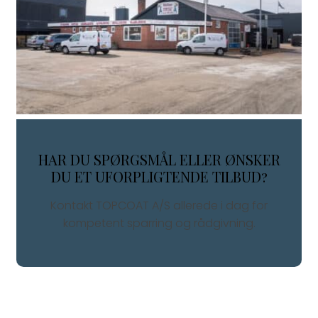
HAR DU SPØRGSMÅL ELLER ØNSKER
DU ET UFORPLIGTENDE TILBUD?
Kontakt TOPCOAT A/S allerede i dag for
kompetent sparring og rådgivning.