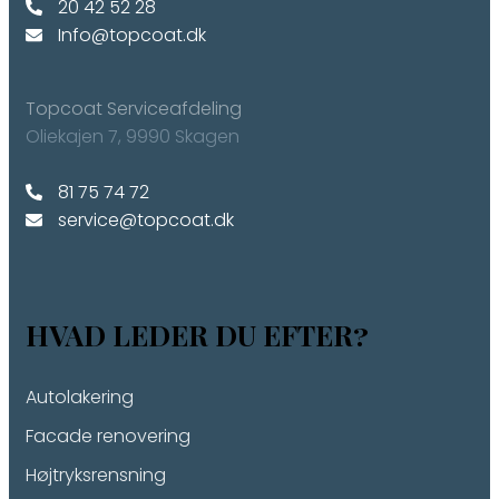
20 42 52 28
Info@topcoat.dk
Topcoat Serviceafdeling
​Oliekajen 7, ​9990 Skagen​
​81 75 74 72
service@topcoat.dk
HVAD LEDER DU EFTER?
Autolakering
Facade renovering
Højtryksrensning